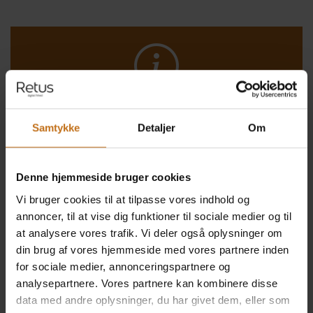
Stor redaktørfrihed
Samtykke
Detaljer
Om
Hos os får du en nem og intuitiv readaktør-interface. Her
Denne hjemmeside bruger cookies
får du fuld temastyring og mulighed for planlægning i
forbindelse med Black Friday, hvor du får fuld kontrol
Vi bruger cookies til at tilpasse vores indhold og
over systemtekster, samt et stort udvalg af forskellige
annoncer, til at vise dig funktioner til sociale medier og til
multimedier, tekster og banner- komponenter.
at analysere vores trafik. Vi deler også oplysninger om
din brug af vores hjemmeside med vores partnere inden
for sociale medier, annonceringspartnere og
analysepartnere. Vores partnere kan kombinere disse
data med andre oplysninger, du har givet dem, eller som