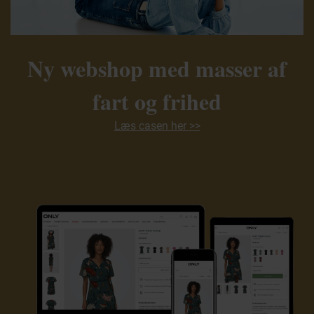
Ny webshop med masser af
fart og frihed
Læs casen her >>