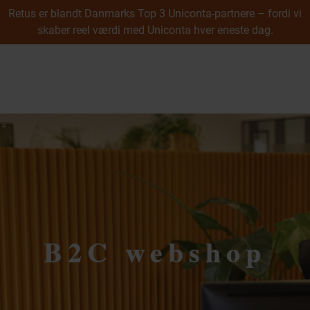
Retus er blandt Danmarks Top 3 Uniconta-partnere – fordi vi
skaber reel værdi med Uniconta hver eneste dag.
Cases
Webshop
B2B webshop
menu
B2C webshop
Integration
Undervisning
UX & Digitalt Design
Uniconta
Uniconta
Prøv Uniconta gratis
Uniconta modul­oversigt
Uniconta prisliste
Uniconta Add-ons & Plugins
B2C webshop
Uniconta API
Integration
Datamigrering
Konvertering til Uniconta