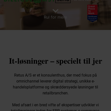
Skift fra C5 til Uniconta
Skift fra NAV til Uniconta
expand_more
Skift fra e-conomic til Uniconta
Rul for mere
Skift fra Business Central til Uniconta
Skift fra Dynamics AX til Uniconta
Undervisning
Ydelser
Digital Frihed
Co-Develop
Retus Projektmodel
It-løsninger – specielt til jer
SMV:Digital rådgiver
Viden
Viden
Retus A/S er et konsulenthus, der med fokus på
Seminarer og kurser
omnichannel leverer digital strategi, unikke e-
Artikler
handelsplatforme og skræddersyede løsninger til
Om os
retailbranchen.
Om Retus
Karriere
Med afsæt i en bred vifte af ekspertiser udvikler vi
Pressemateriale
totalløsninger inden for ERP-systemer, e-commerce,