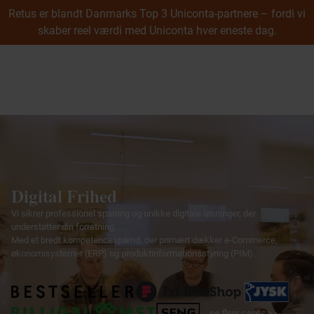
Retus er blandt Danmarks Top 3 Uniconta-partnere – fordi vi
skaber reel værdi med Uniconta hver eneste dag.
Cases
Webshop
B2B webshop
menu
B2C webshop
Integration
Undervisning
UX & Digitalt Design
Uniconta
Uniconta
Prøv Uniconta gratis
Digital Frihed
Uniconta modul­oversigt
Vi sikrer professionel sparring og unikke digitale løsninger, der
Uniconta prisliste
understøtter din forretning.
Uniconta Add-ons & Plugins
Med et bredt kompetencespænd, der primært dækker e-Commerce,
Uniconta API
økonomisystemer (ERP) og produktinformationsstyring (PIM).
Integration
Datamigrering
Konvertering til Uniconta
... se flere cases >>