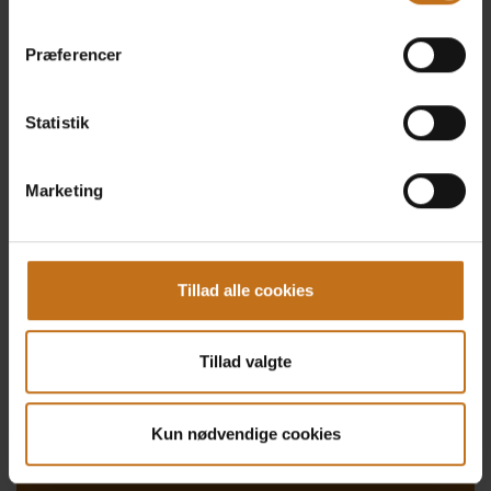
En API er en kontaktflade, der hjælper dine systemer
Præferencer
med at interagere med hinanden og sikrer, at dine data
ikke havner i siloer. En API muliggør integration af nye
Statistik
funktioner uden, at du skal ændre i eksisterende
systemer...
Marketing
Læs mere om Uniconta API >>
Tillad alle cookies
Tillad valgte
Integration
Kun nødvendige cookies
Opnå fejlfri kommunikation og altid opdateret data