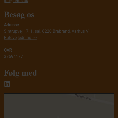
job@retus.dk
Besøg os
Adresse
Sintrupvej 17, 1. sal, 8220 Brabrand, Aarhus V
Rutevejledning >>
CVR
37694177
Følg med