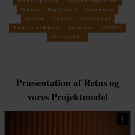
E-handelsplatform
Implementering af ERP
Website
Digital frihed
E-Commerce
Strategi
Uniconta
Omnichannel
Business intelligence
Integration
PIM/PLM
Projektledelse
Præsentation af Retus og
vores Projektmodel