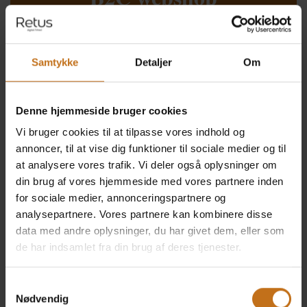
Fremtidssikr din e-handel med en B2C webshop fra
Retus
Samtykke
Detaljer
Om
Vores løsning er designet til både små og store
virksomheder og inkluderer kvalificeret sparring baseret
på mange års erfaring indenfor retailmarkedet...
Denne hjemmeside bruger cookies
Vi bruger cookies til at tilpasse vores indhold og
annoncer, til at vise dig funktioner til sociale medier og til
Læs mere om B2C webshop >>
at analysere vores trafik. Vi deler også oplysninger om
din brug af vores hjemmeside med vores partnere inden
for sociale medier, annonceringspartnere og
analysepartnere. Vores partnere kan kombinere disse
data med andre oplysninger, du har givet dem, eller som
de har indsamlet fra din brug af deres tjenester.
Uniconta API
Samtykkevalg
Få det meste ud af Uniconta med skræddersyede
Nødvendig
integrationer