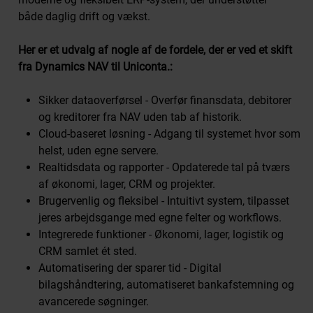
Great Place To Work
både daglig drift og vækst.
Kontakt os
Kontakt os
Her er et udvalg af nogle af de fordele, der er ved et skift
fra Dynamics NAV til Uniconta.:
Sikker dataoverførsel - Overfør finansdata, debitorer
og kreditorer fra NAV uden tab af historik.
Cloud-baseret løsning - Adgang til systemet hvor som
helst, uden egne servere.
Realtidsdata og rapporter - Opdaterede tal på tværs
af økonomi, lager, CRM og projekter.
Brugervenlig og fleksibel - Intuitivt system, tilpasset
jeres arbejdsgange med egne felter og workflows.
Integrerede funktioner - Økonomi, lager, logistik og
CRM samlet ét sted.
Automatisering der sparer tid - Digital
bilagshåndtering, automatiseret bankafstemning og
avancerede søgninger.