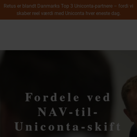
Retus er blandt Danmarks Top 3 Uniconta-partnere – fordi vi
skaber reel værdi med Uniconta hver eneste dag.
Cases
Webshop
B2B webshop
menu
B2C webshop
Integration
Undervisning
UX & Digitalt Design
Uniconta
Uniconta
Prøv Uniconta gratis
Uniconta modul­oversigt
Fordele ved
Uniconta prisliste
Uniconta Add-ons & Plugins
NAV-til-
Uniconta API
Integration
Uniconta-skift
Datamigrering
Konvertering til Uniconta