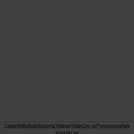
Cases
Webshop
Uniconta
Ydelser
Viden
Om os
Pressemateriale
Kontakt os