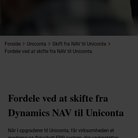
Skift fra C5 til Uniconta
Skift fra NAV til Uniconta
Skift fra e-conomic til Uniconta
Skift fra Business Central til Uniconta
Skift fra Dynamics AX til Uniconta
Undervisning
Forside
Uniconta
Skift fra NAV til Uniconta
arrow_forward_ios
arrow_forward_ios
arrow_forward_ios
Ydelser
Fordele ved at skifte fra NAV til Uniconta
Digital Frihed
Co-Develop
Retus Projektmodel
SMV:Digital rådgiver
Viden
Viden
Fordele ved at skifte fra
Seminarer og kurser
Artikler
Dynamics NAV til Uniconta
Om os
Om Retus
Karriere
Når I opgraderer til Uniconta, får virksomheden et
Pressemateriale
moderne og fleksibelt ERP-system, der understøtter