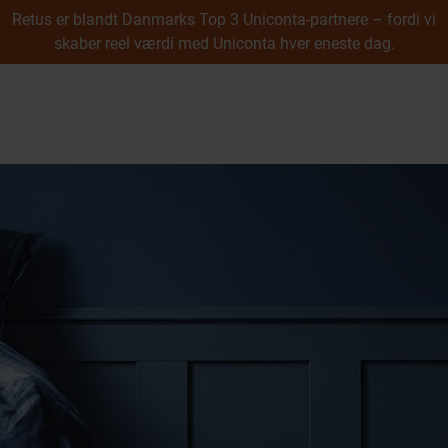
Retus er blandt Danmarks Top 3 Uniconta-partnere – fordi vi
skaber reel værdi med Uniconta hver eneste dag.
Cases
Webshop
B2B webshop
menu
B2C webshop
Integration
Undervisning
UX & Digitalt Design
Uniconta
Uniconta
Prøv Uniconta gratis
Uniconta modul­oversigt
Uniconta prisliste
Uniconta Add-ons & Plugins
Uniconta API
Integration
Datamigrering
Konvertering til Uniconta