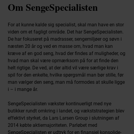
Om SengeSpecialisten
For at kunne kalde sig specialist, skal man have en stor
viden om et fagligt område. Det har SengeSpecialisten.
De har fokuseret på madrasser, sengemiljøer og søvn i
næsten 20 år og ved en masse om, hvad man kan
kræve af en god seng, hvad der findes af muligheder, og
hvad man skal være opmærk­som på for at finde den
helt rigtige. De ved, at der altid vil være sær­lige krav i
spil for den enkelte, hvilke spørgsmål man bør stille, før
man vælger den seng, man må formodes at skulle ligge
i – i mange år.
SengeSpecialisten vækster kontinuerligt med nye
butikker rundt om­kring i landet, og vækststrategien blev
effektivt styrket, da Lars Larsen Group i slutningen af
2014 købte ak­tie­majori­teten. Parløbet med
SengeSpecialisten er udtryk for en finansiel konsolide­