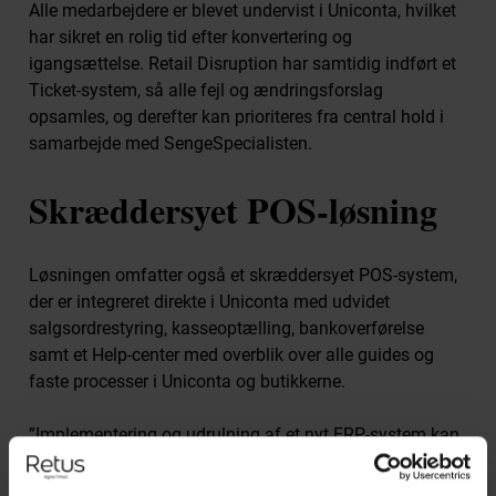
Alle medarbejdere er blevet undervist i Uniconta, hvilket
har sikret en rolig tid efter konvertering og
igangsættelse. Retail Disruption har samtidig indført et
Ticket-system, så alle fejl og ændringsforslag
opsamles, og derefter kan prioriteres fra central hold i
samarbejde med SengeSpecialisten.
Skræddersyet POS-løsning
Løsningen omfatter også et skræddersyet POS-system,
der er integreret direkte i Uniconta med udvidet
salgsordrestyring, kasseoptælling, bankoverførelse
samt et Help-center med overblik over alle guides og
faste processer i Uniconta og butikkerne.
”Implementering og udrulning af et nyt ERP-system kan
for en virksomhed virke uoverskueligt, ikke mindst fordi
ens arbejdsdag allerede er fyldt op. Hos Retail