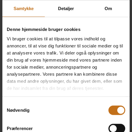
Disruption har vi selv tidligere siddet i kundens stol, og
Samtykke
Detaljer
Om
vi ved, at man som kunde har brug for en leverandør, der
ikke stjæler, men frigiver tid,” udtaler Søren Just Skjelbo,
Creative Director og partner hos Retail Disruption.
Denne hjemmeside bruger cookies
Vi bruger cookies til at tilpasse vores indhold og
Hos New Online Systems, der står bag Uniconta, er
annoncer, til at vise dig funktioner til sociale medier og til
salgs- og marketingdirektør Per Pedersen glad for
at analysere vores trafik. Vi deler også oplysninger om
SengeSpecialistens valg af Uniconta:
din brug af vores hjemmeside med vores partnere inden
for sociale medier, annonceringspartnere og
”Når man har været i markedet i under 1 år, er det
analysepartnere. Vores partnere kan kombinere disse
kæmpe stort for os, når en virksomhed af
data med andre oplysninger, du har givet dem, eller som
SengeSpecialistens størrelse, vælger at skifte til
de har indsamlet fra din brug af deres tjenester.
Uniconta”.
”Rosen skal dog sendes videre til Retail Disruption, som
Samtykkevalg
Nødvendig
kun har været forhandler i knap et halvt år og på den
korte tid, både har sat sig ind i systemet, vundet en
større kundesag og samtidig udviklet en POS-løsning.
Præferencer